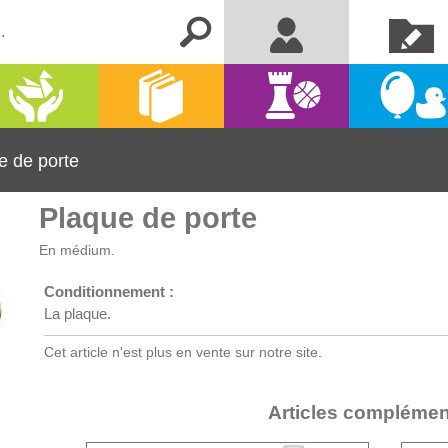
Créer un
Me connecter
compte
Activités
Kermesse
Librairie
Jeux
manuelles
et fêtes
e de porte
Plaque de porte
En médium.
Conditionnement :
La plaque.
Cet article n'est plus en vente sur notre site.
Articles complémen