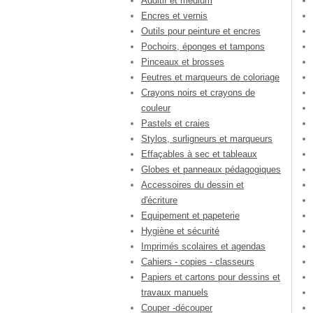
Additif et médium
Encres et vernis
Outils pour peinture et encres
Pochoirs, éponges et tampons
Pinceaux et brosses
Feutres et marqueurs de coloriage
Crayons noirs et crayons de
couleur
Pastels et craies
Stylos, surligneurs et marqueurs
Effaçables à sec et tableaux
Globes et panneaux pédagogiques
Accessoires du dessin et
d'écriture
Equipement et papeterie
Hygiène et sécurité
Imprimés scolaires et agendas
Cahiers - copies - classeurs
Papiers et cartons pour dessins et
travaux manuels
Couper -découper