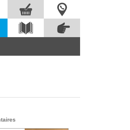
Nous contacter
Commandez
s
Voir le
directement à partir
catalogue
des références
taires