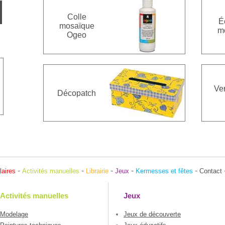
Colle
É
mosaïque
m
Ogeo
Ver
Décopatch
-
-
-
-
-
laires
Activités manuelles
Librairie
Jeux
Kermesses et fêtes
Contact
Activités manuelles
Jeux
Modelage
Jeux de découverte