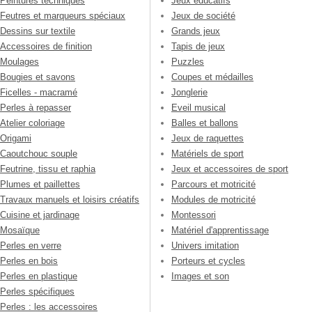
Peintures techniques
Jeux éducatifs
Feutres et marqueurs spéciaux
Jeux de société
Dessins sur textile
Grands jeux
Accessoires de finition
Tapis de jeux
Moulages
Puzzles
Bougies et savons
Coupes et médailles
Ficelles - macramé
Jonglerie
Perles à repasser
Eveil musical
Atelier coloriage
Balles et ballons
Origami
Jeux de raquettes
Caoutchouc souple
Matériels de sport
Feutrine, tissu et raphia
Jeux et accessoires de sport
Plumes et paillettes
Parcours et motricité
Travaux manuels et loisirs créatifs
Modules de motricité
Cuisine et jardinage
Montessori
Mosaïque
Matériel d'apprentissage
Perles en verre
Univers imitation
Perles en bois
Porteurs et cycles
Perles en plastique
Images et son
Perles spécifiques
Perles : les accessoires