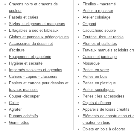
Crayons noirs et crayons de
Ficelles - macramé
couleur
Perles à repasser
Pastels et craies
Atelier coloriage
Stylos, surligneurs et marqueurs
Origami
Effaçables à sec et tableaux
Caoutchouc souple
Globes et panneaux pédagogiques
Feutrine, tissu et raphia
Accessoires du dessin et
Plumes et paillettes
d'écriture
Travaux manuels et loisirs cré
Equipement et papeterie
Cuisine et jardinage
Hygiène et sécurité
Mosaïque
Imprimés scolaires et agendas
Perles en verre
Cahiers - copies - classeurs
Perles en bois
Papiers et cartons pour dessins et
Perles en plastique
travaux manuels
Perles spécifiques
Couper -découper
Perles : les accessoires
Coller
Objets à décorer
Agrafer
Appareils de loisirs créatifs
Rubans adhésifs
Eléments de construction et 
Gommettes
création en bois
Objets en bois à décorer