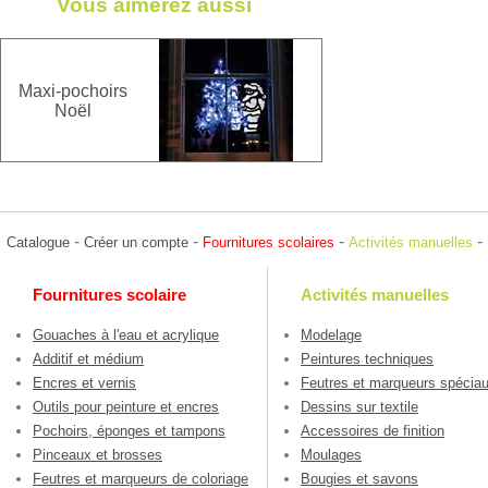
Vous aimerez aussi
Maxi-pochoirs
Noël
-
-
-
-
Catalogue
Créer un compte
Fournitures scolaires
Activités manuelles
Fournitures scolaire
Activités manuelles
Gouaches à l'eau et acrylique
Modelage
Additif et médium
Peintures techniques
Encres et vernis
Feutres et marqueurs spécia
Outils pour peinture et encres
Dessins sur textile
Pochoirs, éponges et tampons
Accessoires de finition
Pinceaux et brosses
Moulages
Feutres et marqueurs de coloriage
Bougies et savons