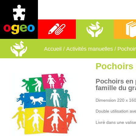
Fournitures scolaires
Activités manuelles
Librai
Accueil
/
Activités manuelles
/
Pochoir
Pochoirs 
Pochoirs en 
famille du g
Dimension 220 x 16
Double utilisation ave
Livré dans une valis