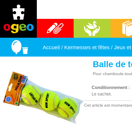
Fournitures scolaires
Activités manuelles
Librai
Accueil
/
Kermesses et fêtes
/
Jeux et
Balle de 
Pour chamboule-tout 
Conditionnement :
Le sachet.
Cet article est momentan