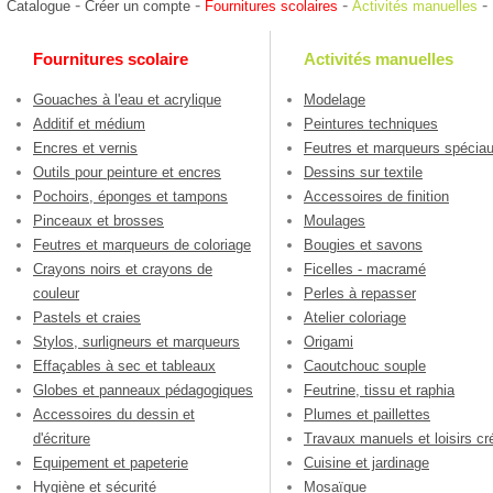
-
-
-
-
Catalogue
Créer un compte
Fournitures scolaires
Activités manuelles
Fournitures scolaire
Activités manuelles
Gouaches à l'eau et acrylique
Modelage
Additif et médium
Peintures techniques
Encres et vernis
Feutres et marqueurs spécia
Outils pour peinture et encres
Dessins sur textile
Pochoirs, éponges et tampons
Accessoires de finition
Pinceaux et brosses
Moulages
Feutres et marqueurs de coloriage
Bougies et savons
Crayons noirs et crayons de
Ficelles - macramé
couleur
Perles à repasser
Pastels et craies
Atelier coloriage
Stylos, surligneurs et marqueurs
Origami
Effaçables à sec et tableaux
Caoutchouc souple
Globes et panneaux pédagogiques
Feutrine, tissu et raphia
Accessoires du dessin et
Plumes et paillettes
d'écriture
Travaux manuels et loisirs cré
Equipement et papeterie
Cuisine et jardinage
Hygiène et sécurité
Mosaïque