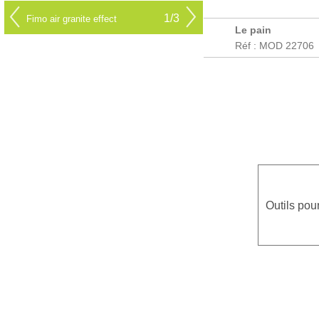
1/3
Fimo air granite effect
Le pain
Réf : MOD 22706
Outils pou