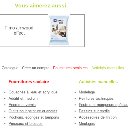
Vous aimerez aussi
Fimo air wood
effect
-
-
-
-
Catalogue
Créer un compte
Fournitures scolaires
Activités manuelles
Fournitures scolaire
Activités manuelles
Gouaches à l'eau et acrylique
Modelage
Additif et médium
Peintures techniques
Encres et vernis
Feutres et marqueurs spécia
Outils pour peinture et encres
Dessins sur textile
Pochoirs, éponges et tampons
Accessoires de finition
Pinceaux et brosses
Moulages