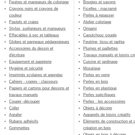
Feutres et marqueurs de coloriage
Bougies et savons
Crayons noirs et crayons de
Ficelles - macramé
couleur
Perles à repasser
Pastels et craies
Atelier coloriage
Stylos, surligneurs et marqueurs
Origami
Effaçables à sec et tableaux
Caoutchouc souple
Globes et panneaux pédagogiques
Feutrine, tissu et raphia
Accessoires du dessin et
Plumes et paillettes
d'écriture
Travaux manuels et loisirs cré
Equipement et papeterie
Cuisine et jardinage
Hygiène et sécurité
Mosaïque
Imprimés scolaires et agendas
Perles en verre
Cahiers - copies - classeurs
Perles en bois
Papiers et cartons pour dessins et
Perles en plastique
travaux manuels
Perles spécifiques
Couper -découper
Perles : les accessoires
Coller
Objets à décorer
Agrafer
Appareils de loisirs créatifs
Rubans adhésifs
Eléments de construction et 
Gommettes
création en bois
Objets en bois à décorer