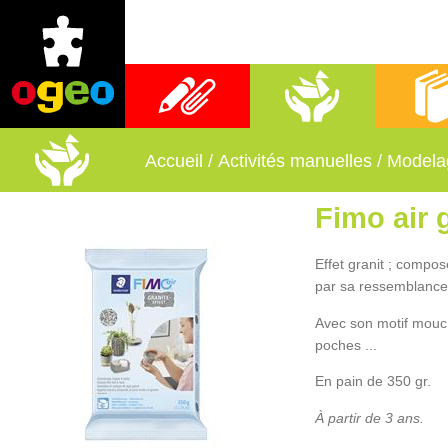
Fournitures scolaires
Activités manuelles
Librai
Accueil
/
Activités manuelles
/
Modela
Fimo air g
Effet granit ; compo
par sa ressemblance 
Avec son motif mouche
poches ...
En pain de 350 gr.
À partir de 3 ans.