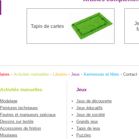
J
Tapis de cartes
f
-
-
-
-
-
laires
Activités manuelles
Librairie
Jeux
Kermesses et fêtes
Contact
Activités manuelles
Jeux
Modelage
Jeux de découverte
Peintures techniques
Jeux éducatifs
Feutres et marqueurs spéciaux
Jeux de société
Dessins sur textile
Grands jeux
Accessoires de finition
Tapis de jeux
Moulages
Puzzles