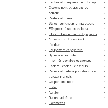
Feutres et marqueurs de coloriage
Crayons noirs et crayons de
couleur
Pastels et craies
Stylos, surligneurs et marqueurs
Effaçables à sec et tableaux
Globes et panneaux pédagogiques
Accessoires du dessin et
d'écriture
Equipement et papeterie
Hygiène et sécurité
Imprimés scolaires et agendas
Cahiers - copies - classeurs
Papiers et cartons pour dessins et
travaux manuels
Couper -découper
Coller
Agrafer
Rubans adhésifs
Gommettes