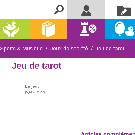
Créer un
Me connecter
compte
Activités
Kermesse
Librairie
Jeux
manuelles
et fêtes
 Sports & Musique
/
Jeux de société
/
Jeu de tarot
Jeu de tarot
Le jeu.
Réf : IS 03
Articles complémen