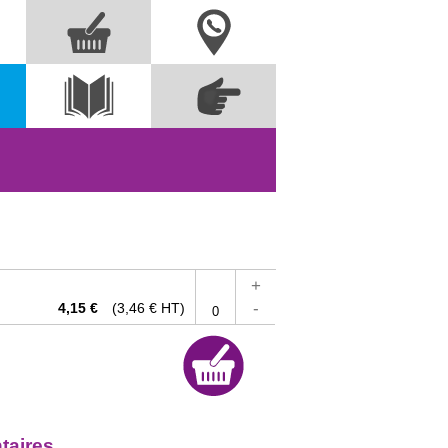
Nous contacter
Commandez
s
Voir le
directement à partir
catalogue
des références
+
-
4,15 €
(3,46 € HT)
taires