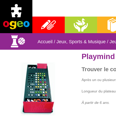
Fournitures scolaires
Activités manuelles
Librai
Accueil
/
Jeux, Sports & Musique
/
Jeu
Playmind
Trouver le c
Après un ou plusieurs
Longueur du plateau
À partir de 6 ans.