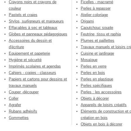
Crayons noirs et crayons de
Ficelles - macramé
couleur
Perles à repasser
Pastels et craies
Atelier coloriage
Stylos, surligneurs et marqueurs
Origami
Effaçables à sec et tableaux
Caoutchouc souple
Globes et panneaux pédagogiques
Feutrine, tissu et raphia
Accessoires du dessin et
Plumes et paillettes
d'écriture
Travaux manuels et loisirs cré
Equipement et papeterie
Cuisine et jardinage
Hygiène et sécurité
Mosaïque
Imprimés scolaires et agendas
Perles en verre
Cahiers - copies - classeurs
Perles en bois
Papiers et cartons pour dessins et
Perles en plastique
travaux manuels
Perles spécifiques
Couper -découper
Perles : les accessoires
Coller
Objets à décorer
Agrafer
Appareils de loisirs créatifs
Rubans adhésifs
Eléments de construction et 
Gommettes
création en bois
Objets en bois à décorer