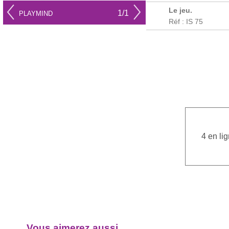
Le jeu.
1/1
PLAYMIND
Réf : IS 75
4 en li
Vous aimerez aussi