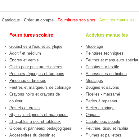
-
-
-
-
Catalogue
Créer un compte
Fournitures scolaires
Activités manuelles
Fournitures scolaire
Activités manuelles
Gouaches à l'eau et acrylique
Modelage
Additif et médium
Peintures techniques
Encres et vernis
Feutres et marqueurs spécia
Outils pour peinture et encres
Dessins sur textile
Pochoirs, éponges et tampons
Accessoires de finition
Pinceaux et brosses
Moulages
Feutres et marqueurs de coloriage
Bougies et savons
Crayons noirs et crayons de
Ficelles - macramé
couleur
Perles à repasser
Pastels et craies
Atelier coloriage
Stylos, surligneurs et marqueurs
Origami
Effaçables à sec et tableaux
Caoutchouc souple
Globes et panneaux pédagogiques
Feutrine, tissu et raphia
Accessoires du dessin et
Plumes et paillettes