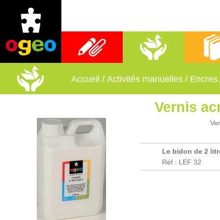
Fournitures scolaires
Activités manuelles
Librai
Accueil
/
Activités manuelles
/
Encres, 
Vernis ac
Ver
Le bidon de 2 litr
Réf : LEF 32