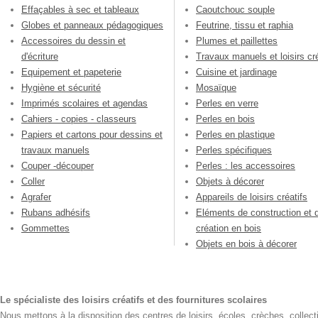
Effaçables à sec et tableaux
Caoutchouc souple
Globes et panneaux pédagogiques
Feutrine, tissu et raphia
Accessoires du dessin et
Plumes et paillettes
d'écriture
Travaux manuels et loisirs cré
Equipement et papeterie
Cuisine et jardinage
Hygiène et sécurité
Mosaïque
Imprimés scolaires et agendas
Perles en verre
Cahiers - copies - classeurs
Perles en bois
Papiers et cartons pour dessins et
Perles en plastique
travaux manuels
Perles spécifiques
Couper -découper
Perles : les accessoires
Coller
Objets à décorer
Agrafer
Appareils de loisirs créatifs
Rubans adhésifs
Eléments de construction et 
Gommettes
création en bois
Objets en bois à décorer
Le spécialiste des loisirs créatifs et des fournitures scolaires
Nous mettons à la disposition des centres de loisirs, écoles, crèches, collecti